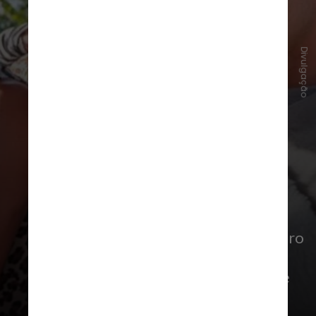
Divulgação
Com direção de Edson Spinello e roteiro
assinado por Carlos Lombardi, a
cinebiografia acompanha a trajetória e
os obstáculos enfrentados pelo