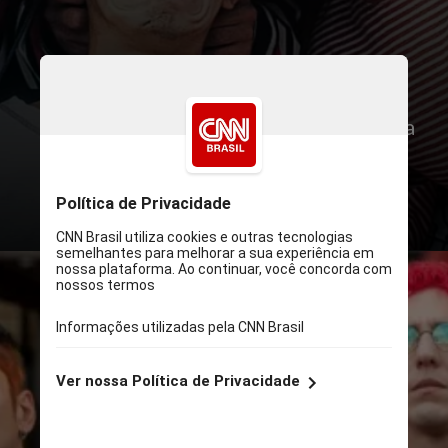
Depois de muita expectativa,
“Mamonas Assassinas – O Filme” chega
às telonas dos cinemas brasileiros