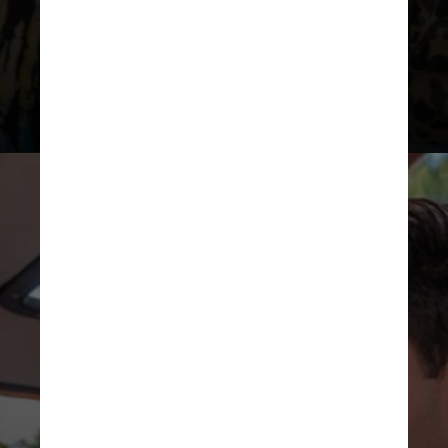
O longa conta a história da banda nos
anos 90 e teve um fim trágico após
acidente de avião, que resultou na
morte de todos os integrantes do
grupo