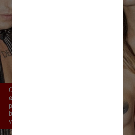
O novo álbum da banda, lançado 
em janeiro, entrou no topo das 
paradas em 15 países e foi 
baixado mais de 800 milhões 
vezes nas plataformas streaming