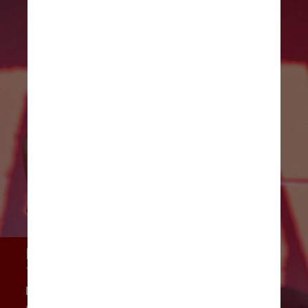
No Brasil, o grupo se apresenta em 
1º de novembro, no Rio de Janeiro, 
no Qualistage; e em 3 de novembro, 
em São Paulo, no Espaço Unimed