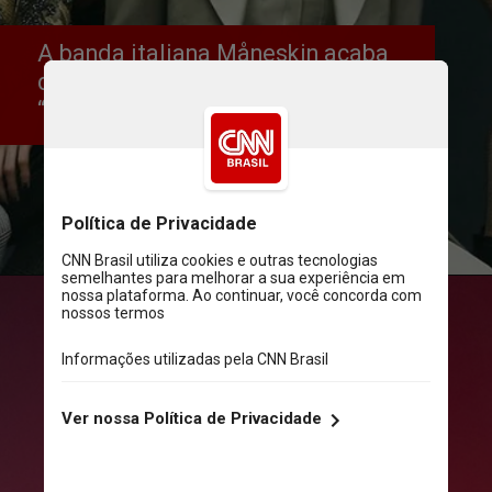
A banda italiana Måneskin acaba 
de anunciar a nova turnê do álbum 
“Rush” - a RUSH! World Tour
Divulgação
Divulgação