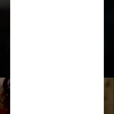
Ela aparecia inicialmente como a
namorada do Coringa, principal
vilão e inimigo do Batman. No
entanto, muito por causa do
trabalho de Robbie, ela vem se
tornando mais forte e
independente nos últimos anos