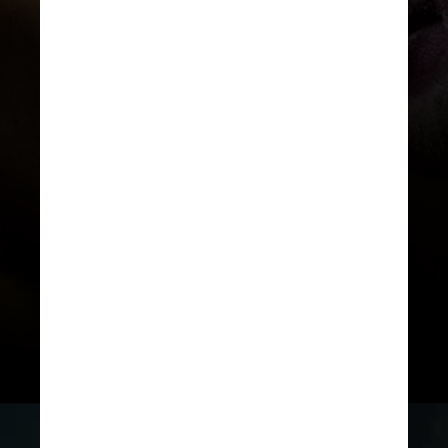
DIVULGAÇÃO
Arlequina é uma personagem
de ficção do universo de
quadrinhos da DC Comics