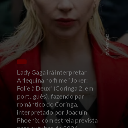
DIVULGAÇÃO
Lady Gaga irá interpretar
Arlequina no filme “Joker:
Folie à Deux” (Coringa 2, em
português), fazendo par
romântico do Coringa,
interpretado por Joaquin
Phoenix, com estreia prevista