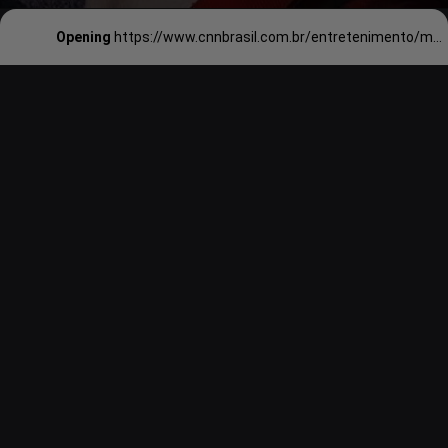
Opening
https://www.cnnbrasil.com.br/entretenimento/margot-robbie-comemora-lady-gaga-assumindo-papel-de-arlequina/