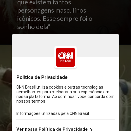
que existem tantos
personagens masculinos
icônicos. Esse sempre foi o
sonho dela”