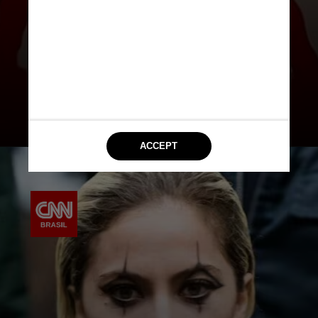
de originalmente ser uma vilã
e parceira do Coringa — foi
protagonista como uma
heroína às avessas