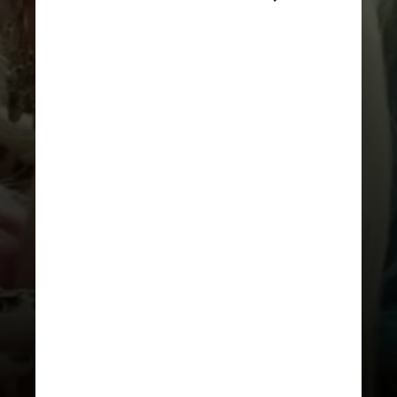
DIVULGAÇÃO
“Arlequina é muito divertida e
pode seguir em muitas direções
diferentes. Você a coloca nas
mãos de outra pessoa e pensa:
“O que vão fazer com ela?” As
opções são infinitas”,
completou. A declaração foi
dada em entrevista à revista
“Variety”