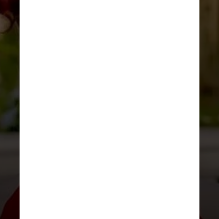
DIVULGAÇÃO
Arlequina ganhou filmes
próprios, nos quais — apesar