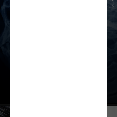
ISTOCK
A síndrome de Eagle é uma
condição em que o processo
estilóide, um osso localizado na
base do crânio, se alonga além do
normal, o que pode gerar dor no
rosto, pescoço, garganta e até nos
olhos, segundo a Mayo Clinic