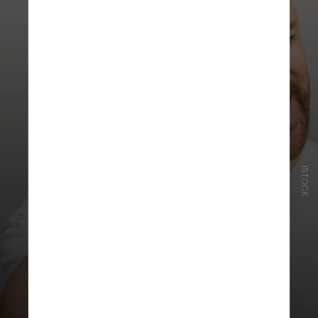
ISTOCK
Quando esse ligamento se torna
rígido, ele pode causar