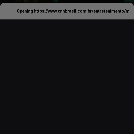
Opening
https://www.cnnbrasil.com.br/entretenimento/maria-casadevall-relata-cirurgia-que-fez-apos-descobrir-sindrome-rara/