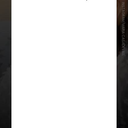
INSTAGRAM/MARIA CASADEVALL
“Eu percebi que vinha
naturalizando muitos
desconfortos, então quero contar
com mais detalhes para vocês”,
concluiu a atriz, sem contar mais
informações do ocorrido