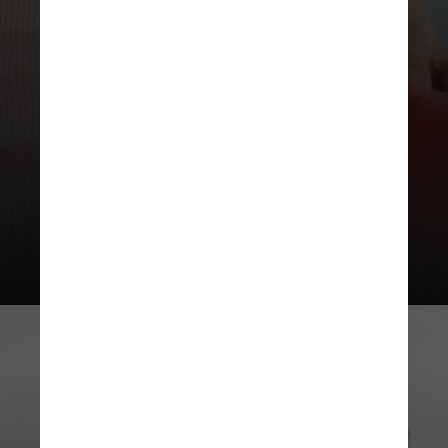
Ela afeta principalmente mulheres
entre 20 e 40 anos e pode estar
relacionada a uma calcificação do
ligamento que conecta esse
ossinho ao hióide, um osso no
pescoço