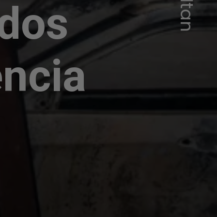
ados
ência