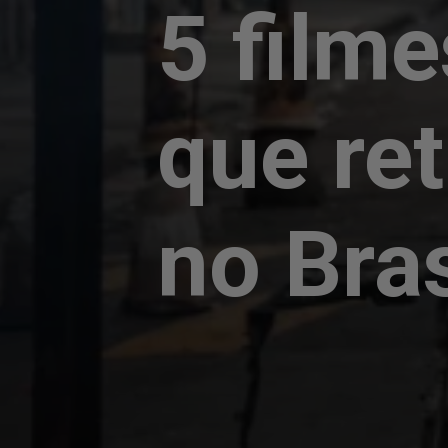
5 film
que re
no Bras