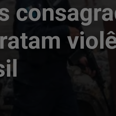
es consagr
tratam viol
il