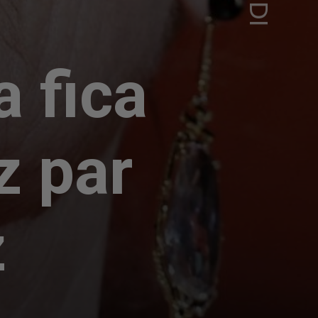
a fica
z par
z