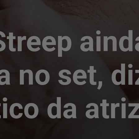
treep aind
 no set, di
co da atri