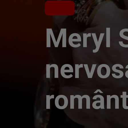
Meryl S
nervosa
românti