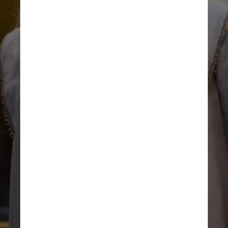
Gambon começou a atuar
no palco no início dos anos
1960 e mais tarde mudou-se
para a TV e o cinema