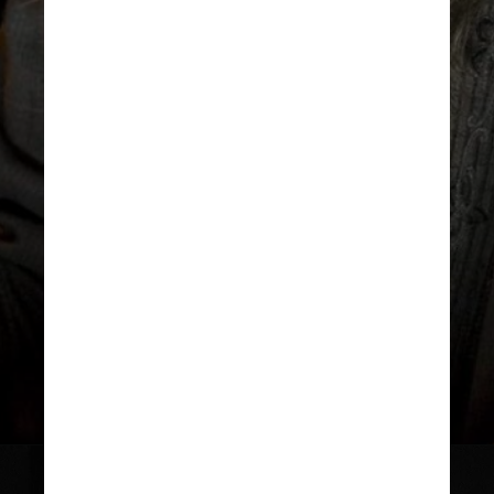
Seu papel mais conhecido
foi como Dumbledore
na franquia “Harry Potter”,
posto que ele assumiu
no terceiro filme da série
Reprodução/Warner