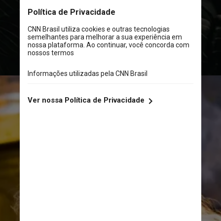
citando comunicado da família.
Reprodução/Columbia Pictures
Reprodução/Warner