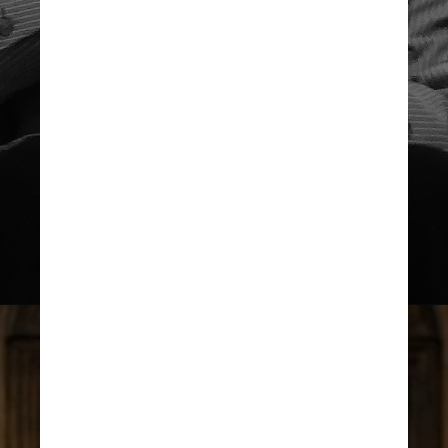
Michael John Gambon
nasceu em 19 de outubro
de 1940, em Dublin,
filho de mãe costureira
e pai engenheiro
Wikimedia Commons
Reprodução/Warner