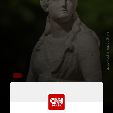
Divulgação/Felipe Cohen
A reabertura parcial faz parte da
programação
“Entre Gigantes: uma
experiência no Museu Nacional”
,
que começa dia 2 de julho e vai até
31 de agosto, com entrada gratuita