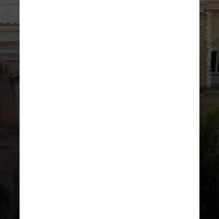
Divulgação/Felipe Cohen
Três ambientes do palácio, ainda
em obras, estarão
temporariamente abertos à
visitação, revelando o
avanço
dos
esforços de
restauro