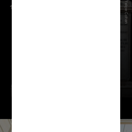
Divulgação/Felipe Cohen
Entre os destaques da visita está o
reencontro com o meteorito
Bendegó
, com mais de cinco
toneladas, item que sobreviveu
intacto ao incêndio