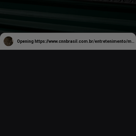
Opening
https://www.cnnbrasil.com.br/entretenimento/museu-nacional-e-aberto-ao-publico-pela-1a-vez-apos-incendio/