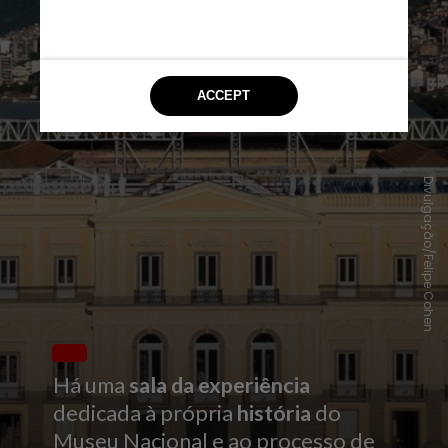
Divulgação/Felipe Cohen
Há uma
sala da experiência
dedicada à própria
história
do
Museu Nacional e ao processo de