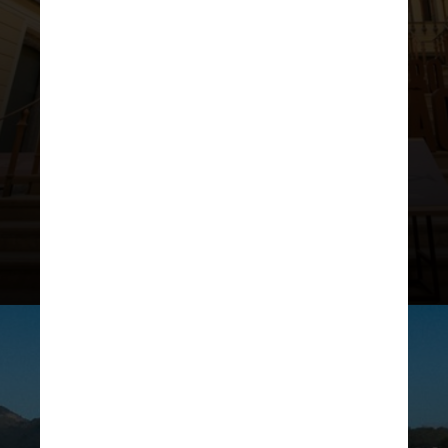
Outro gigante que promete
impressionar o público é o
esqueleto de um cachalote
de 15,7
metros de comprimento, afixado
sob a nova claraboia do edifício