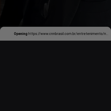
Opening
https://www.cnnbrasil.com.br/entretenimento/neta-de-leonardo-descobre-verdadeiro-nome-do-avo-o-vovo-e-carnaval/