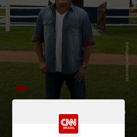
Instagram/leonardo
Com apenas 3 anos de idade, a
pequena se divertiu ao ser informada
que o avô chama-se, na verdade,
Emival