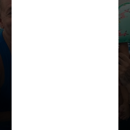
Instagram/leonardo
Sentada à mesa enquanto
conversava com Poliana, sua avó, a
primogênita da influenciadora
questionou o nome do cantor