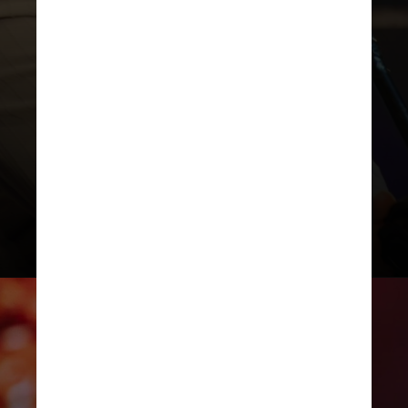
“Aham, você gostou?”, Poliana
continuou o diálogo. Na sequência, a
menina caiu na risada e começou a
afirmar: “O vovô é Carnaval, o vovô é
Carnaval”