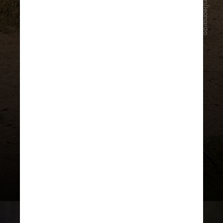
Instagram/leonardo
“O nome do vovô Leo? Emival”,
respondeu a mulher do cantor.
“Emival?”, Maria Alice rebateu,
surpresa