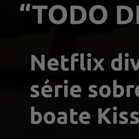
“TODO D
Netflix di
série sobr
boate Kis