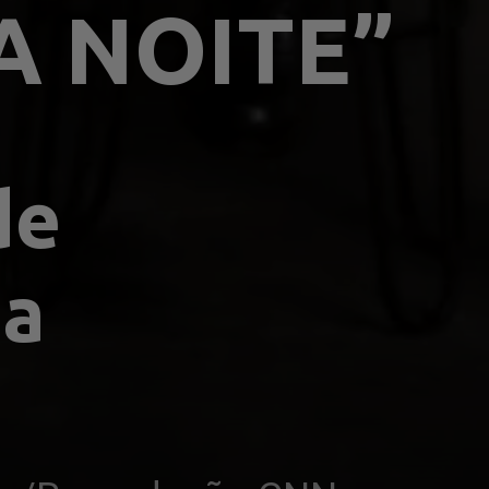
A NOITE”
e 
a 