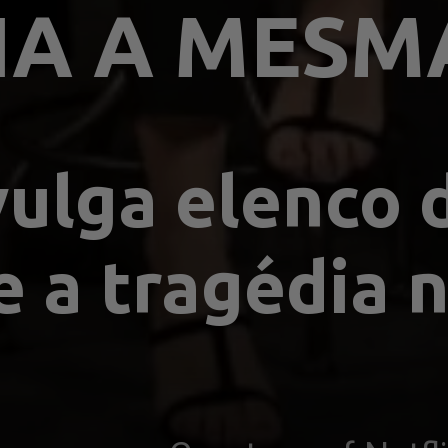
IA A MESM
vulga elenco d
e a tragédia n
s