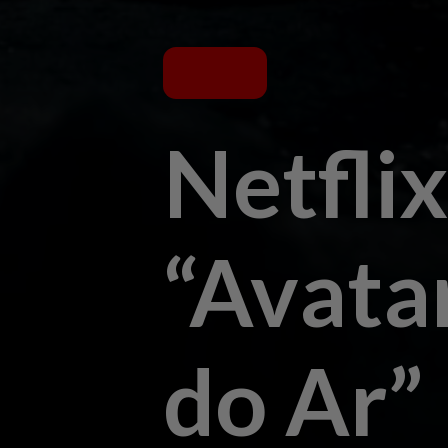
Netflix
“Avata
do Ar”