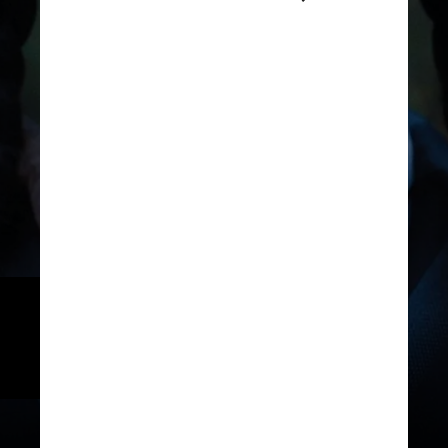
"Wandinha" traz na série uma 
nova narrativa para a família 
Addams
@wednesdaynetflix / Instagram / Reprodução