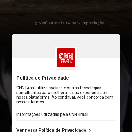
@NetflixBrasil / Twitter / Reprodução