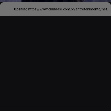
Opening
https://www.cnnbrasil.com.br/entretenimento/netflix-revela-imagens-de-bastidores-de-personagem-enigmatico-de-wandinha/