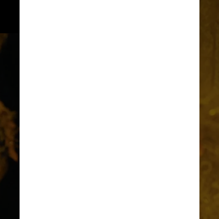
mascote da família, a 
“Mãozinha”