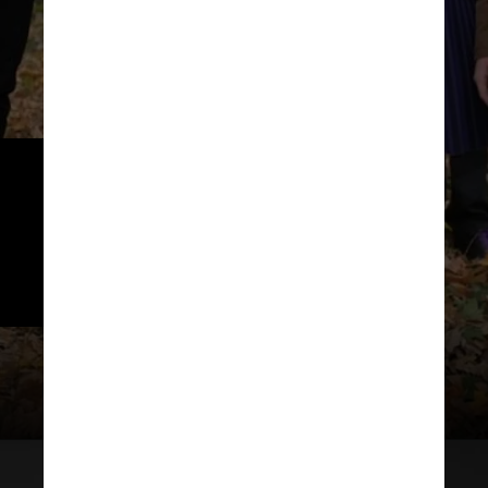
Dirigida e produzida por Tim 
Burton, a produção traz a filha de 
Mortícia e Gomez como 
protagonista e acompanha sua 
trajetória na Escola Nunca Mais
@wednesdaynetflix / Instagram / Reprodução