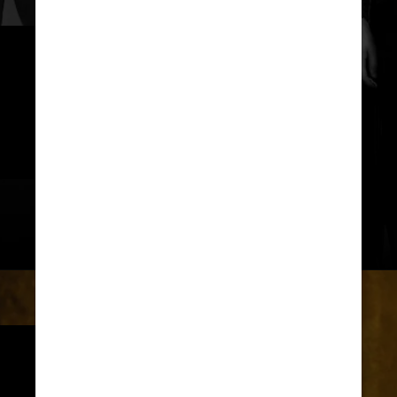
Na produção, Jenna Ortega é 
Wandinha, Catherine Zeta-Jones 
´é Mortícia, Luis Guzmán é 
Gomez, Isaac Ordonez é Pugsley 
e Fred Armisen é Tio Fester
@wednesdaynetflix / Instagram / Reprodução
Além de George Burcea, que é 
Tropeço (Lurch, em inglês), e o 