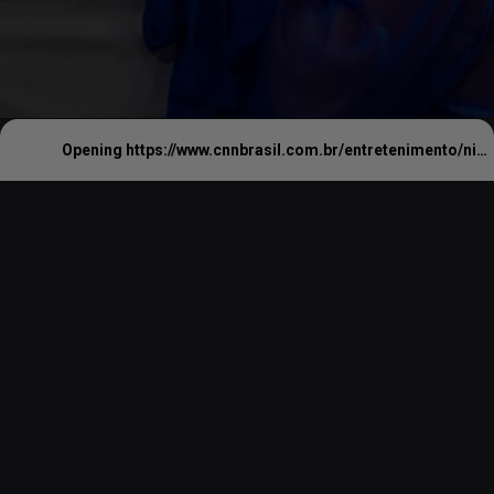
Opening
https://www.cnnbrasil.com.br/entretenimento/nicolas-prattes-reflete-relacao-com-filha-de-sabrina-sato-autoconhecimento/