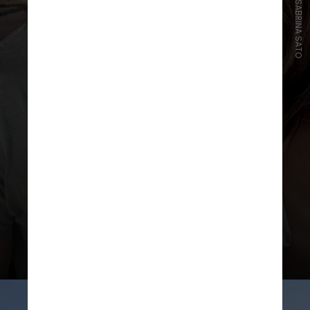
INSTAGRAM/SABRINA SATO
Prattes também contou que já
se acostumou com todo o
assédio que Sabrina recebe de
fãs e da imprensa, por ser
famosa há tantos anos