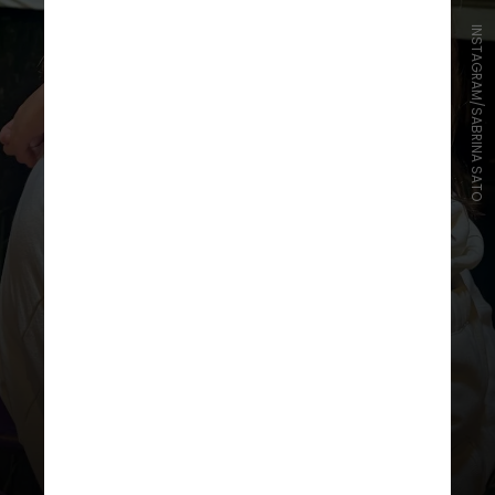
INSTAGRAM/SABRINA SATO
“A minha relação com a Zoe é
mágica, de um autoconhecimento
para mim que só ela poderia
proporcionar”, disse o ator, em
entrevista durante a festa de
aniversário da pequena