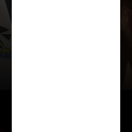
“Ela é o sol da nossa vida,
entendeu? E todo mundo quer
se bronzear um pouquinho, não
tem problema nenhum. Tudo
certo”, afirmou ele