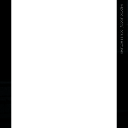
Reprodução/Focus Features
O remake de “Nosferatu” é
apresentado como um “conto
gótico que explora a obsessão
entre uma jovem mulher assustada
e um vampiro aterrorizante que se
enamora por ela