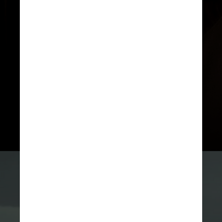
Além de Rose Depp e Skarsgård,
Willem Dafoe (“Pobres Criaturas”)
e Nicholas Hoult (“A Favorita”)
estão entre os papéis de destaque