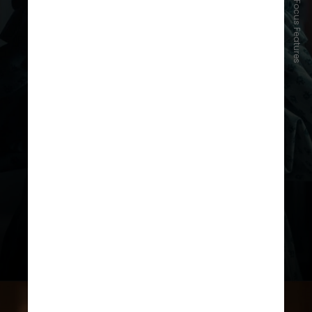
Reprodução/Focus Features
Diferentemente da versão do filme
de F. W. Murnau, lançado em 1922,
a protagonista agora é
Ellen Hutter
(Lily-Rose Depp)