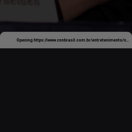
Opening
https://www.cnnbrasil.com.br/entretenimento/nosferatu-veja-transformacao-de-bill-skarsgard-no-classico-vampiro/