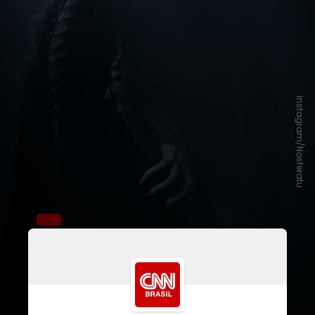
Instagram/Nosferatu
No vídeo, Bill Skarsgård conta que
a preparação para sua
transformação em
Orlok
foi a mais
assustadora de sua carreira