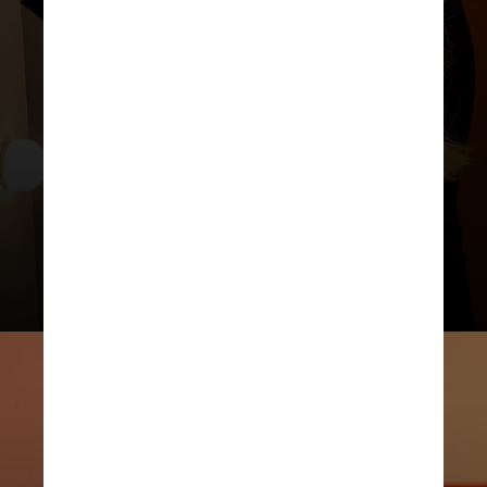
Marília Mendonça já teve um álbum
póstumo lançado, chamado
“Decretos Reais 3”, que foi lançado
em 2023