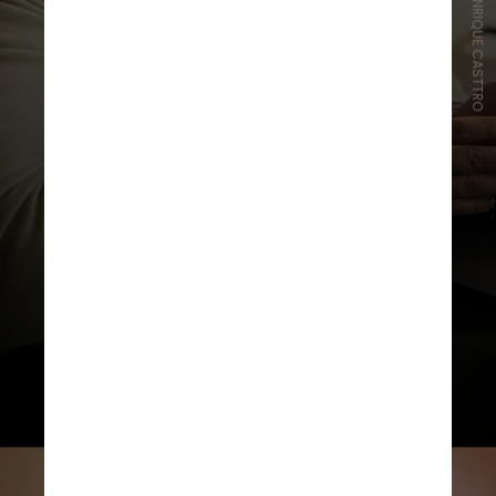
INSTAGRAM/HENRIQUE CASTTRO
“Minha relação com Marília
Mendonça é uma experiência difícil
de explicar, é um misto de
sentimentos que eu nem sei. São
muitas risadas documentadas no
coração”, afirma ele