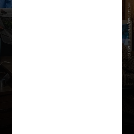
INSTAGRAM/HENRIQUE CASTTRO
Henrique Casttro anunciou o
lançamento com um vídeo que
mostra vários momentos dele com
a cantora