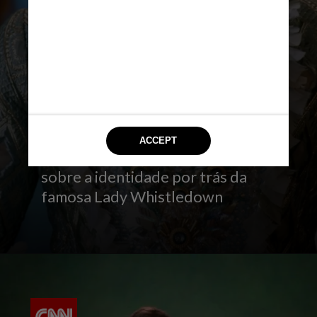
O teaser liberado pela Netflix
após a divulgação da primeira
parte mostra que os episódios
finais explorarão não só o
desenvolvimento do romance
entre os dois melhores amigos,
como também o grande mistério
sobre a identidade por trás da
famosa Lady Whistledown