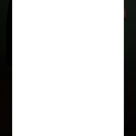
REPRODUÇÃO/INSTAGRAM
“É muito fácil pensar: ‘Oh, eles
confessaram seu amor um pelo
outro e viverão felizes para
sempre'”, continuou ele, “mas na
verdade, do jeito que está escrito
— vai te pegar em todos os
detalhes”