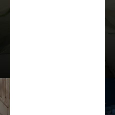
O Bridgerton tentou de tudo
para reconquistar sua amizade.
Enquanto prometeu ajudá-la a
conseguir um pretendente,
questionou se seus sentimentos
foram somente de amizade