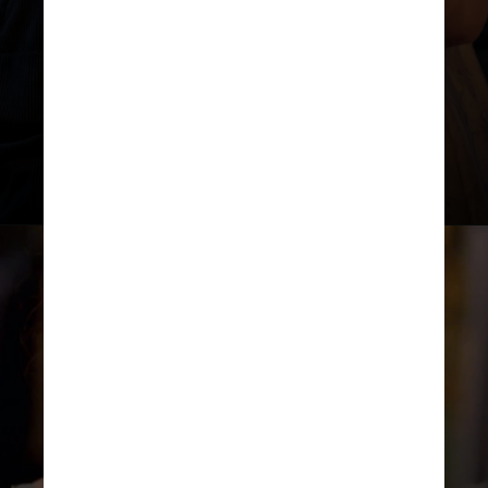
No final da primeira parte, Colin
se declara para Penelope e
acaba pedindo sua mão em
casamento. Ela, por sua vez,
aceita o pedido