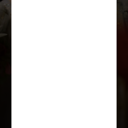
REPRODUÇÃO/INSTAGRAM
Em entrevista ao portal norte-
americano E! News, Luke Newton
disse que, apesar do romance
entre os dois “finalmente ter