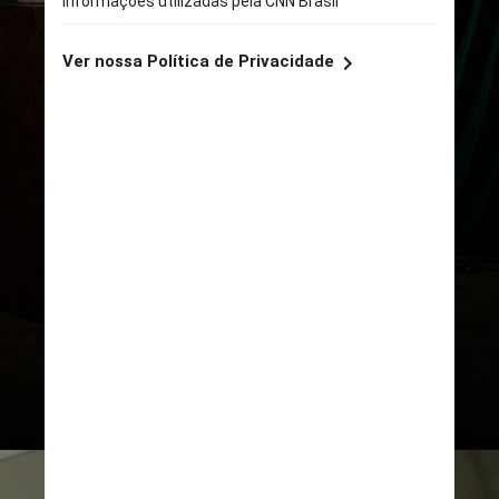
REPRODUÇÃO/INSTAGRAM
Ele ficou desanimado ao
perceber que Penelope, amiga
que sempre foi sua fiel
escudeira, agora estava
distante. Na 2ª temporada ela
chegou a ouvir o amigo dizendo
que nunca a “cortejaria”, o que a
magoou já que sempre gostou
dele