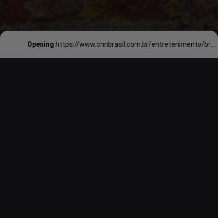
Opening
https://www.cnnbrasil.com.br/entretenimento/bridgerton-veja-o-que-esperar-para-a-segunda-parte-da-3a-temporada/