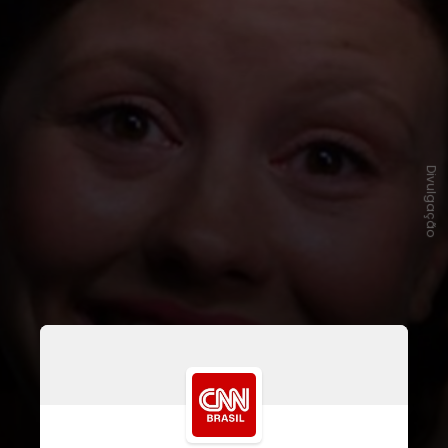
Divulgação
Estrelado agora por ganhador do
Oscar Mahershala Ali, e a rainha do