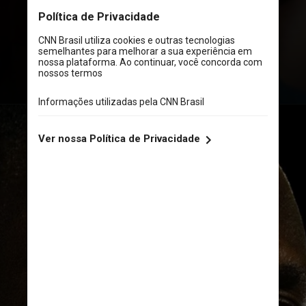
terror
Mia Goth
, neta da atriz
brasileira
Maria Gladys