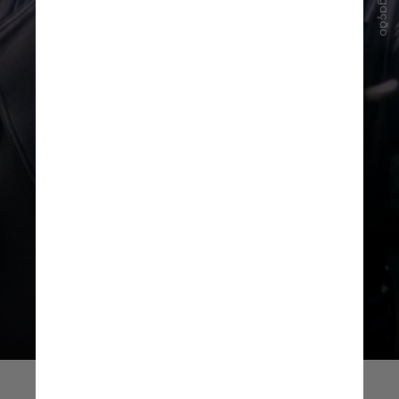
Divulgação
Embora o cineasta não tenha dado
detalhes do enredo do filme em
entrevista ao Deadline, ele
celebrou que os estúdios deram a
liberdade criativa para ele