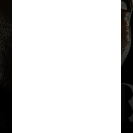
Divulgação
O diretor do longa Yan Demange,
revelou que teve a liberação para
que o filme tivesse a classificação
etária para mais de 18 anos