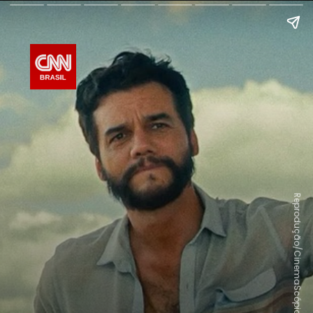
Reprodução/CinemaScópio Produções