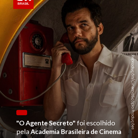
Reprodução/CinemaScópio Produções
"O Agente Secreto"
foi escolhido
pela
Academia Brasileira de Cinema