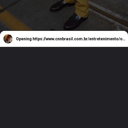
Opening
https://www.cnnbrasil.com.br/entretenimento/o-agente-secreto-e-escolhido-para-representar-o-brasil-no-oscar/