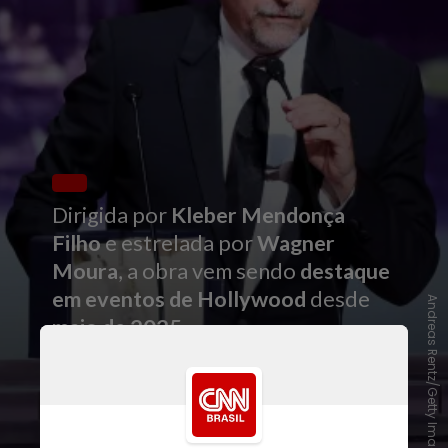
Dirigida por
Kleber Mendonça
Filho
e estrelada por
Wagner
Moura
, a obra vem sendo
destaque
em eventos de Hollywood
desde
Andreas Rentz/Getty Images
maio de 2025