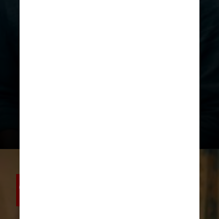
"O Agente Secreto" é um
thriller
político
que acompanha Marcelo,
um professor que foge de um
passado misterioso
e volta ao
Recife em busca de paz, mas logo
percebe que a cidade está longe
de ser
o refúgio que procura