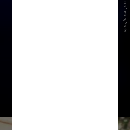
Mirko Fabian/Pexels
Após as vitórias, as
expectativas
para um Oscar
se elevaram ainda
mais. A cerimônia de entrega dos
prêmios do
Oscar 2026
será
realizada em
15 de março
, em Los
Angeles, Estados Unidos,
com
exibição ao vivo
pelo canal TNT e
pelo streaming HBO Max às 20h
(horário de Brasília)