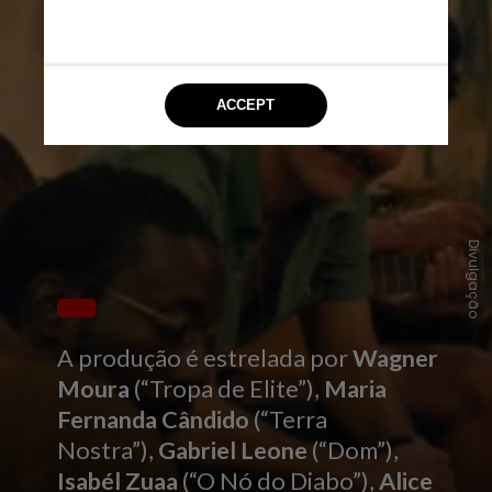
Divulgação
A produção é estrelada por
Wagner
Moura
(“Tropa de Elite”),
Maria
Fernanda Cândido
(“Terra
Nostra”),
Gabriel Leone
(“Dom”),
Isabél Zuaa
(“O Nó do Diabo”),
Alice