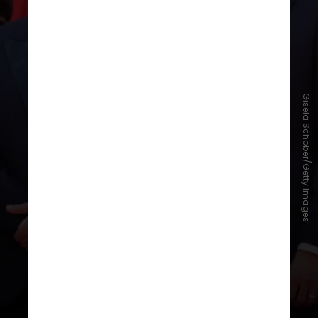
Na ocasião, o filme
venceu dois dos
principais prêmios
do Festival de
Gisela Schober/Getty Images
Cannes:
Melhor Ator
, para Wagner
Moura, e
Melhor Diretor
, para
Kleber Mendonça Filho