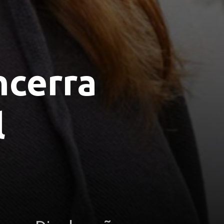
cerra 
l