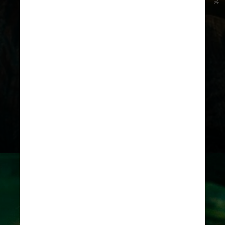
O filme traz de volta os atores
Michael Keaton, Winona Ryder, e
Catherine O’Hara, além de novos
nomes como
Jenna Ortega (foto)
e
Willem Dafoe