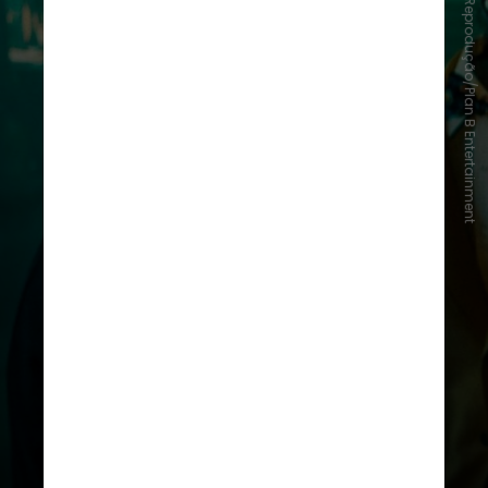
Reprodução/Plan B Entertainment
Na nova trama,
Lydia
(
Winona
Ryder
) retorna à casa assombrada
com sua filha Astrid (Jenna Ortega),
que descobre uma maquete da
cidade ligada ao passado