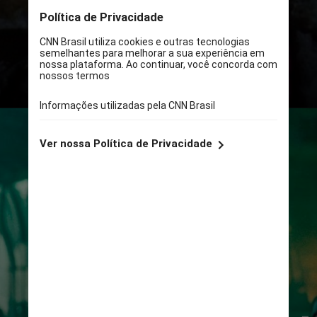
assustar os novos moradores de
sua antiga casa, o que acaba
atraindo o perigoso espírito
Beetlejuice