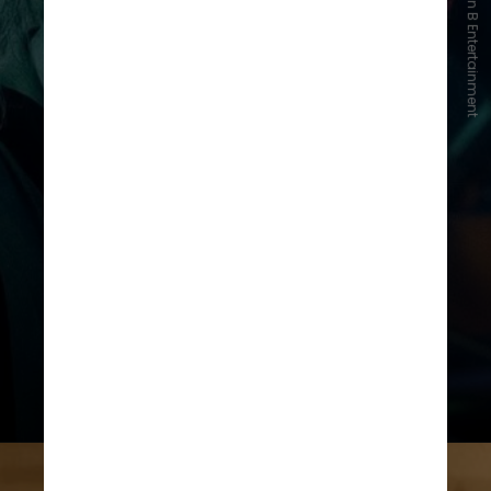
Reprodução/Plan B Entertainment
Eventos sombrios levam Lydia a
invocar Beetlejuice novamente,
colocando todos em perigo