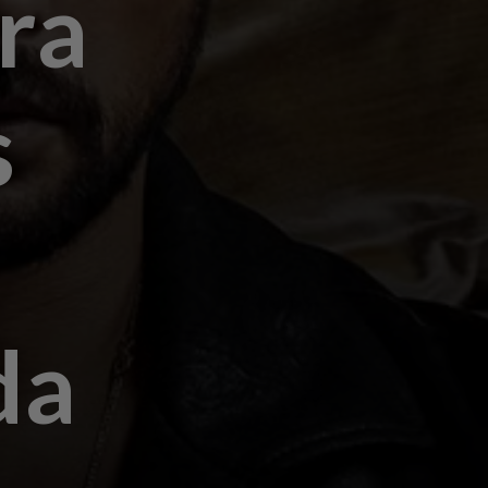
ra
s
da