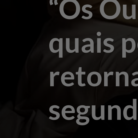
“Os Out
quais 
retorn
segund