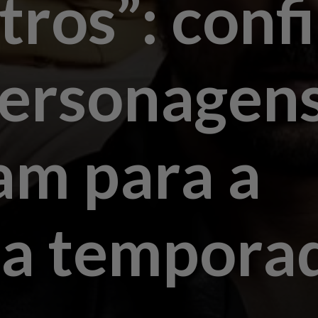
ros”: confi
personagen
am para a
a tempora