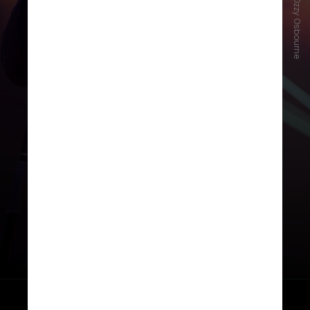
Instagram/Ozzy Osbourne
Ozzy era uma forma curta e fácil de
pronunciar. O
apelido
pegou de vez
e se tornou sua identidade artística
quando ele iniciou a
carreira
musical