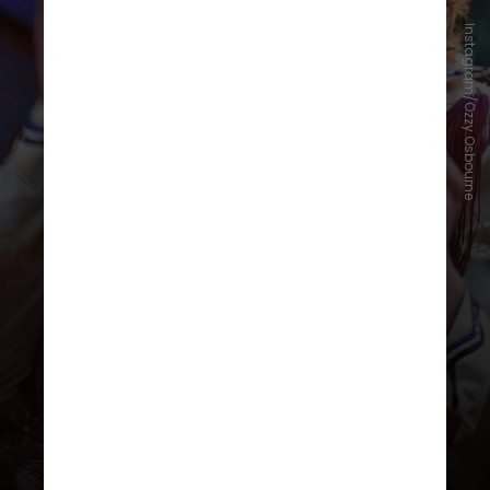
Instagram/Ozzy Osbourne
John Michael era estudante em
Birmingham, na Inglaterra, sua
cidade natal, quando colegas de
escola começaram a chamá-lo de
“Ozzy” como uma brincadeira com
seu sobrenome "Osbourne"