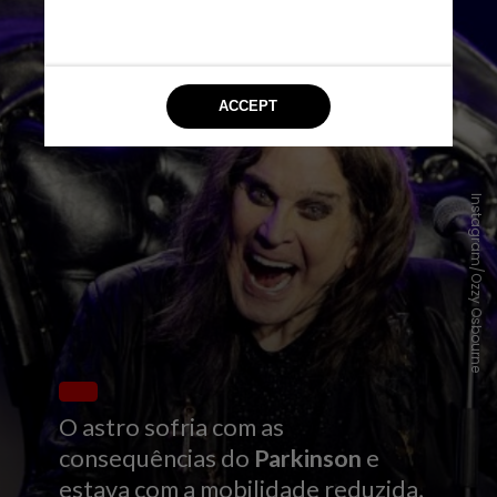
Instagram/Ozzy Osbourne
O astro sofria com as
consequências do
Parkinson
e
estava com a mobilidade reduzida,