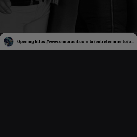
Opening
https://www.cnnbrasil.com.br/entretenimento/ozzy-osbourne-saiba-nome-verdadeiro-do-cantor-e-significado-de-apelido/