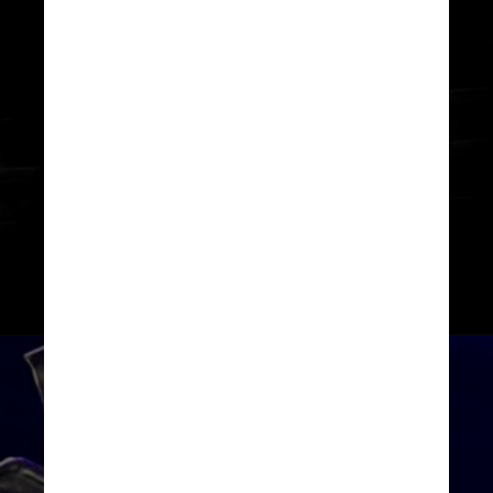
Primeiro ele se tornou conhecido
como voz do
Black Sabbath
e
depois também se destacou na
carreira solo. Hoje, “Ozzy” é um
nome quase mítico no rock e no
heavy metal