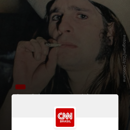
Instagram/Ozzy Osbourne
Ozzy Osbourne nasceu
John
Michael Osbourne
, em 1948. O
apelido, que mais tarde foi nome
artístico, surgiu ainda na infância