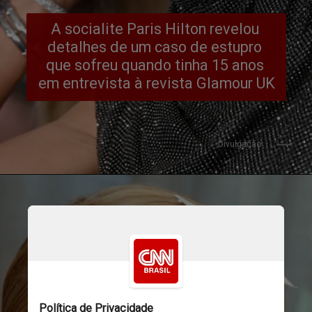
A socialite Paris Hilton revelou 
detalhes de um caso de estupro 
que sofreu quando tinha 15 anos 
em entrevista à revista Glamour UK
Divulgação
Divulgação