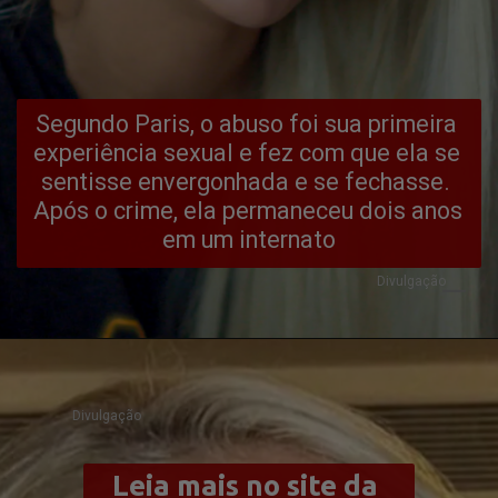
Segundo Paris, o abuso foi sua primeira 
experiência sexual e fez com que ela se 
sentisse envergonhada e se fechasse. 
Após o crime, ela permaneceu dois anos 
em um internato
Divulgação
Divulgação
Leia mais no site da 