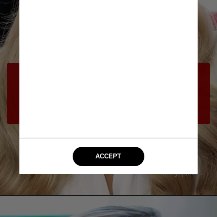
Ela afirma que se lembra de acordar 
algumas horas depois e descobrir que 
sua amiga tinha ido embora, mas que 
ela sabia que algo havia acontecido
Divulgação