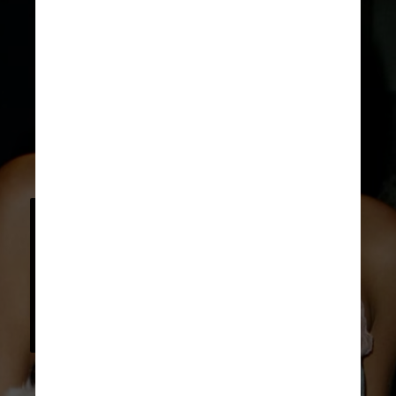
Em uma ocasião, Paris e as amigas 
foram convidadas para ir até a 
casa de um destes homens. Ela 
conta à Glamour UK que um dos 
homens foi particularmente 
insistente em fazê-la beber vinho