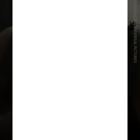
DIVULGAÇÃO/UNIVERSAL PICTURES
Portais internacionais afirmam que
Mescal recebeu cerca de US$ 2
milhões pelo papel, o maior cachê
de sua carreira até agora