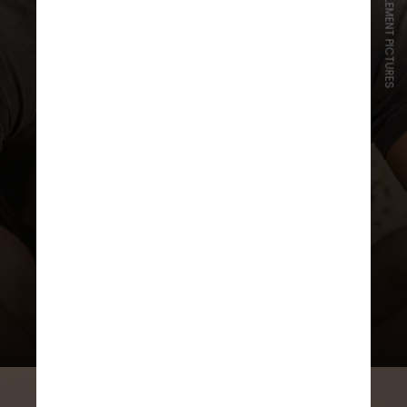
DIVULGAÇÃO/ELEMENT PICTURES
Antes disso, o ator era mais
conhecido por produções menores
como
Pessoas Normais
,
Aftersun
e
Todos Nós Desconhecidos