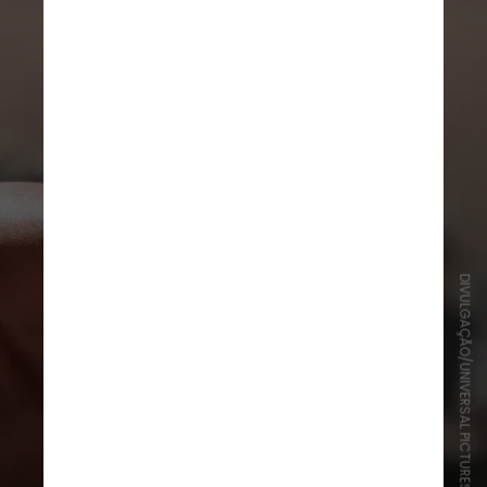
DIVULGAÇÃO/UNIVERSAL PICTURES
Seu patrimônio é estimado em US$
5 milhões, sem contar os ganhos e