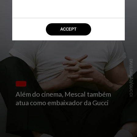
DIVULGAÇÃO/GUCCI
Além do cinema, Mescal também
atua como embaixador da Gucci