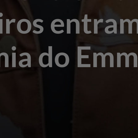
eiros entra
mia do Em