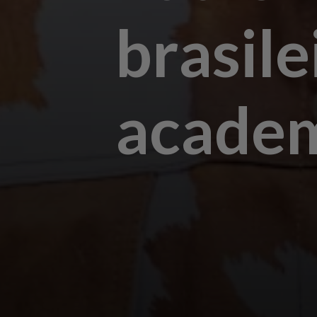
brasil
acade