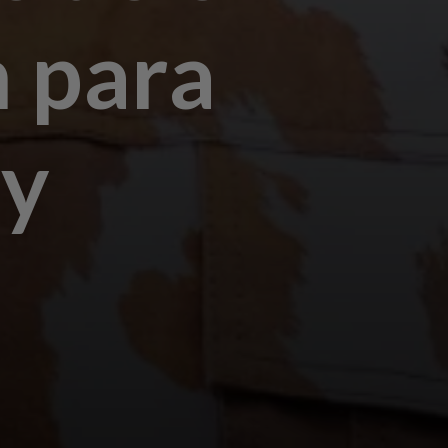
m para
my