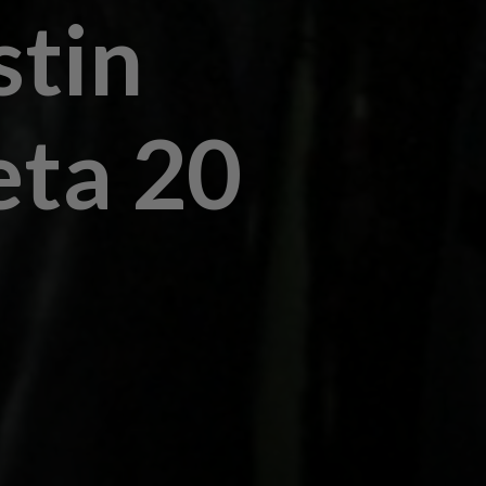
stin
eta 20