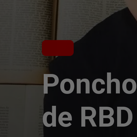
Poncho 
de RBD 