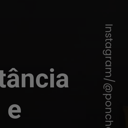
Instagram/@ponchohd
tância
 e