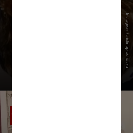
foi presidente da Fundação de
Arte e Cultura da cidade, também
Instagram/cristinaprochaska
se candidatou a prefeita pelo
Partido Socialismo e Liberdade
(PSOL)