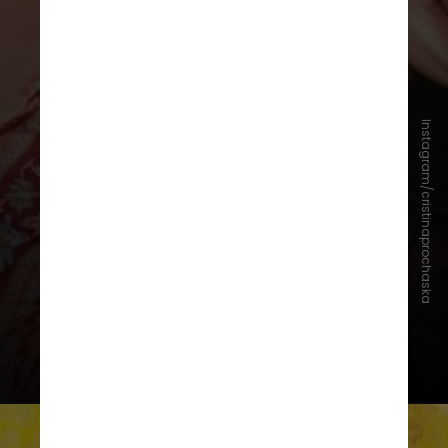
Vida pessoal
Instagram/cristinaprochaska
Hoje, a artista mora em Ubatuba,
no litoral paulista, onde nasceu.
Por lá, ela também dá aulas de
inglês e trabalha com iniciativas
públicas