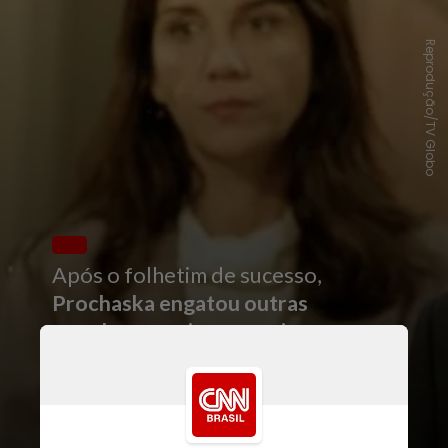
Reprodução/TV Globo
Após o folhetim de sucesso,
Prochaska engatou outras
novelas na emissora carioca
,
incluindo “Que Rei Sou Eu”
(1989), “Felicidade” (1991) e
“História de Amor” (1995), em
que viveu a personagem Yara