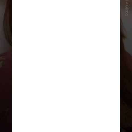
Seu último trabalho na Globo foi
em 2012, com “As Brasileiras”
,
quando viveu
Iolanda
no episódio
“A Perseguida de Curitiba”. Desde
então, Cristina tem se dedicado
ao teatro e ao cinema,
principalmente com curtas-
metragens e produção artística