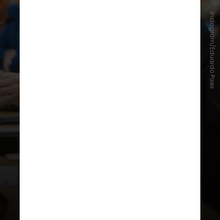
Instagram/Eduardo Paes
“O pessoal me proíbe de falar antes
do anúncio oficial. Mas eu estou
sabendo que vai ter showzaço em
Copacabana no início de maio“,
disse Paes em entrevista à CBN Rio