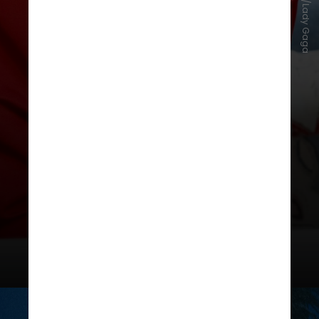
Instagram/Lady Gaga
Questionado sobre um possível
contato com a cantora americana,
Paes ressaltou o acordo de
confidencialidade, mas declarou:
“Eu soube que o pessoal gosta
muito de Lady Gaga”