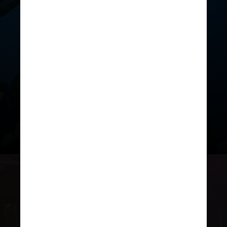
O prefeito ainda afirmou que
pretende manter a realização de
megashows gratuitos
na capital
fluminense até 2028