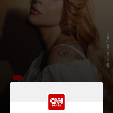
Instagram/Lady Gaga
Ainda sem anunciar oficialmente a
cantora
Lady Gaga
, ele citou o
interesse do público pela artista