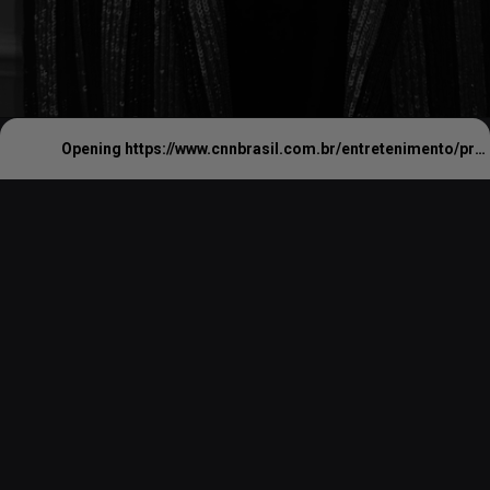
Opening
https://www.cnnbrasil.com.br/entretenimento/prefeito-do-rio-confirma-megashow-no-inicio-de-maio-pessoal-gosta-de-lady-gaga/#:~:text=O%20prefeito%20do%20Rio%20de,interesse%20do%20p%C3%BAblico%20pela%20artista.