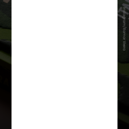
Instagram/Itamar Vieira
O livro
Torto Arado
também
recebeu o prêmio de Romance
Literário do Jabuti, em 2020