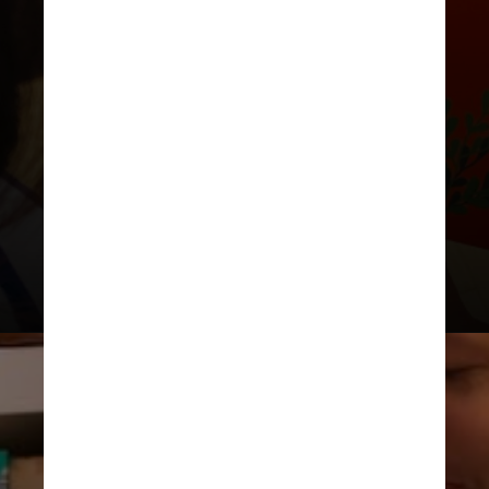
Órfão de mãe,
é em Luzia que ele
encontra uma figura materna