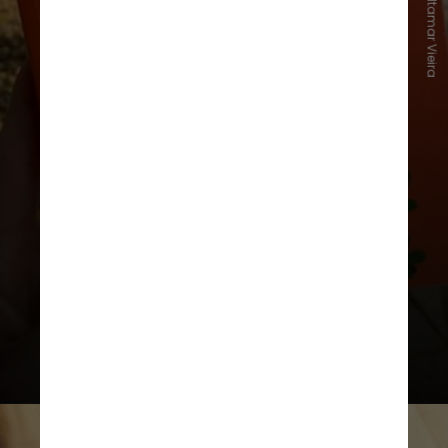
Instagram/Itamar Vieira
O enredo da obra apresenta
Moisés
,
personagem que vive com o pai,
Mundinho
, e com a irmã mais velha,
Luzia
, em um povoado na parte rural
da Bahia