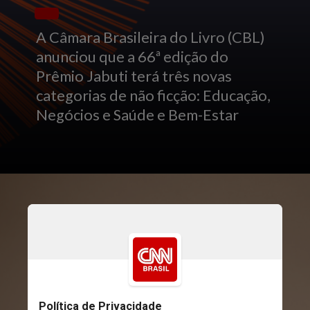
A Câmara Brasileira do Livro (CBL)
anunciou que a 66ª edição do
Prêmio Jabuti terá três novas
categorias de não ficção: Educação,
Negócios e Saúde e Bem-Estar
UNSPLASH