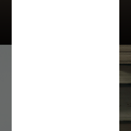
faziam parte do eixo de não-ficção
foram contempladas no Prêmio
Jabuti Acadêmico