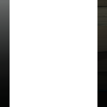
UNSPLASH
Aqueres explicou que as categorias
de Negócios e Saúde e Bem-Estar
foram incluídas no Jabuti em função
do alto volume de publicações