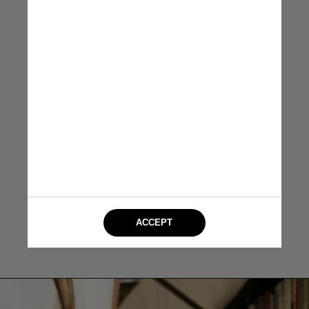
muito da importância da
educação como um fator
fundamental para o
desenvolvimento e a
cidadania das pessoas, então
a gente resolveu montar uma
categoria de livros que
discutem educação
Hubert Aqueres