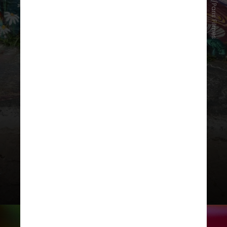
Instagram/Paris Filmes
“O sorriso de quem merece um CPF
por estar amando cada cantinho”,
brincou a distribuidora