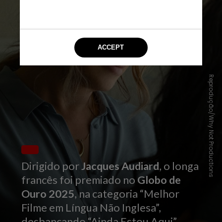
Reprodução/Why Not Productions
Dirigido por
Jacques Audiard
, o longa
francês foi premiado no
Globo de
Ouro 2025
, na categoria “Melhor
Filme em Língua Não Inglesa”,
desbancando “Ainda Estou Aqui”