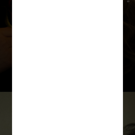
No dia 21 de janeiro, diversos
famosos se reuniram para a pré-
estreia de “Emilia Pérez”, em São
Paulo