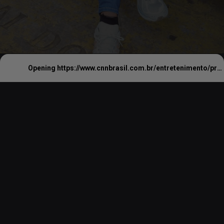
Opening
https://www.cnnbrasil.com.br/entretenimento/protagonista-de-emilia-perez-visita-pontos-turisticos-de-sp-veja/