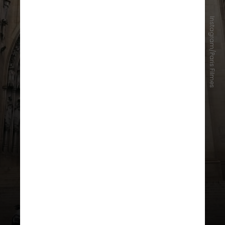
Instagram/Paris Filmes
Sua tour pelos locais foi
compartilhada nas redes da
Paris
Filmes
. Karla Sofía apareceu ainda
na
Catedral da Sé
, no
Parque
Ibirapuera
e no
Beco do Batman
,
localizado na Vila Madalena