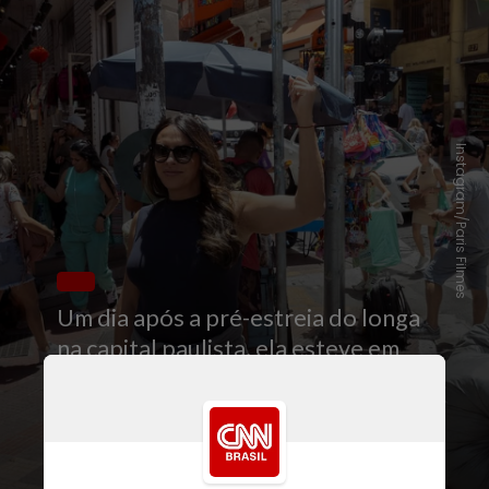
Instagram/Paris Filmes
Um dia após a pré-estreia do longa
na capital paulista, ela esteve em
destinos conhecidos como a
Rua 25
de Março