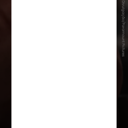
Divulgação/Paramount Pictures
O talento do Paul conquistou o
público, a crítica e os estúdios nos
últimos anos,
tornando-se um dos
novos queridinhos de Hollywood