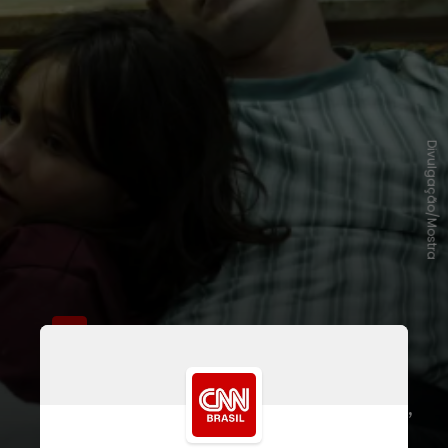
Divulgação/Mostra
Apesar de já ter sido indicado ao
Oscar,
a filmografia do ator é curta e
focada em produções independentes,
como o filme
"Aftersun" (2022)