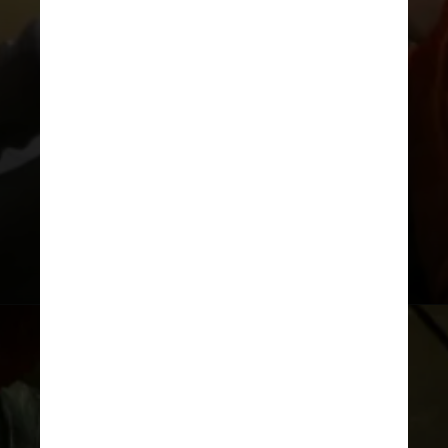
O primeiro papel de destaque de
Mescal no audiovisual foi na
adaptação do
best-seller de Sally
Rooney
,
“Pessoas Normais”
,
para
a televisão