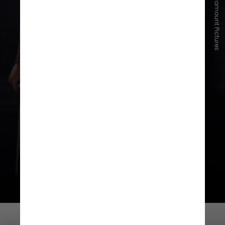
Divulgação/Paramount Pictures
Com uma carreira recente, ele
começou a atuar no teatro após se
formar na
The Lir Academy
, em
Dublin, na Irlanda