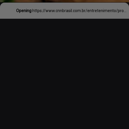
Opening
https://www.cnnbrasil.com.br/entretenimento/prova-do-masterchef-espanha-deixa-cerca-de-40-pessoas-com-intoxicacao-alimentar-diz-jornal/