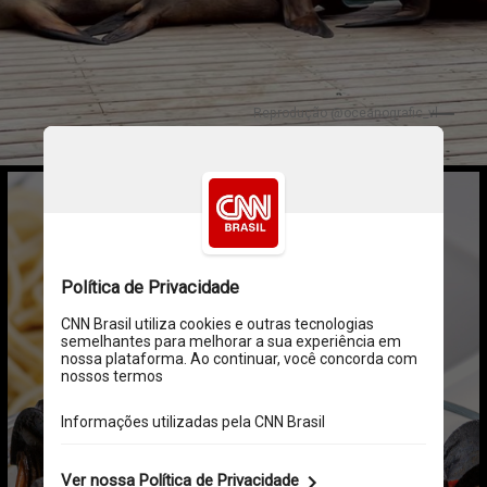
Reprodução @oceanografic_vl