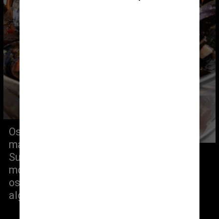
Os pratos consistiam em frutos do 
mar, comida indiana, e mediterrânea. 
Suquet de robalo tailandês, mexilhão, 
moluscada valenciana composta por 
ostras e cheesecake japonês com 
algas estavam no cardápio