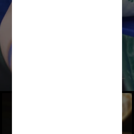
Pexels/Pranidchakan Boonrom