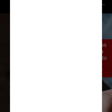
Pexels/Daniel Balarezo
Segundo Irene Jaspe, uma das 
funcionárias que trabalhava 
nos bastidores, essa teria sido 
“a pior experiência 
gastronômica de sua vida”