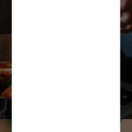
Pexels/cottonbro studio