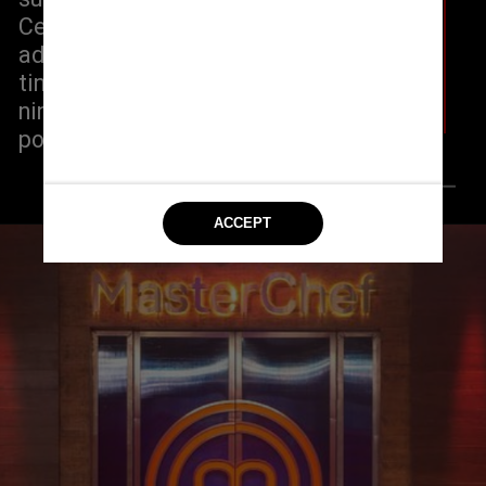
Cernicharo. Durante a prova, Rakel teria 
advertido várias vezes que os pratos 
tinham falhas na elaboração, mas 
ninguém suspeitou que os ingredientes 
poderiam estar estragados
Reprodução @rakelkarak