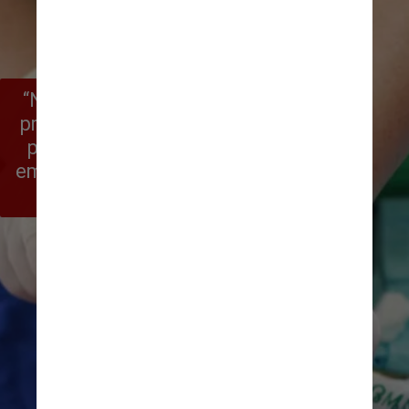
“Na noite seguinte, tive que ir ao 
pronto-socorro para que pudesse 
parar de vomitar. Perdi 5 quilos 
em três dias”, contou ela, segundo 
relato divulgado pelo El País