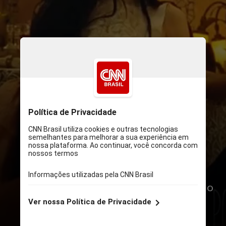
TENOR
Pobres Criaturas –
Melhor Filme,
Direção, Atriz, Ator Coadjuvante,
Roteiro Adaptado, Fotografia, Cabelo
e Maquiagem, Design de Produção,
Montagem e Trilha Sonora Original