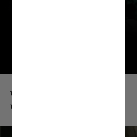
O Menino e a Garça –
Melhor Filme
de Animação
The Boy And The Heron GIF
The Boy And The Heron GIF