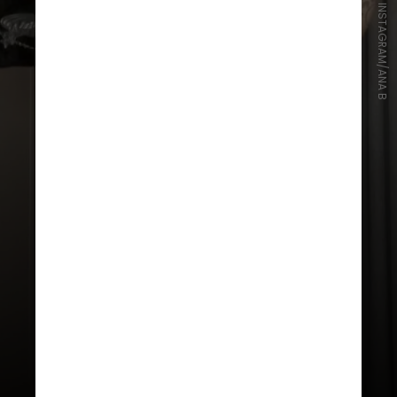
INSTAGRAM/ANA B
De acordo com Elgar, no dia
seguinte, quando o casal foi
conhecer a clínica, o médico
responsável pela cirurgia teria
dito que uma cliente do hospital
cancelou a cirurgia marcada, e
naquele momento, Ana foi
instruída a entrar na sala para
realizar exames pré-cirúrgicos