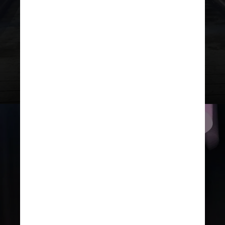
jeito. Minha irmã não teve poder
de fala, ela somente seguiu as
orientações médicas e aconteceu
essa tragédia", contou