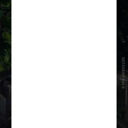
INSTAGRAM/ANA B
"Infelizmente a minha irmã não
estava preparada, eles
aceleraram o processo e
obviamente fizeram de qualquer