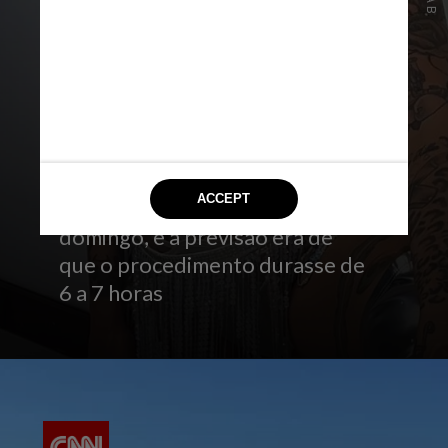
O casal chegou a questionar se
não seria arriscado fazer a
cirurgia naquele momento, mas
o profissional responsável
afirmou que não haveria
problemas. Ana entrou na
operação às 19h do último
domingo, e a previsão era de
que o procedimento durasse de
6 a 7 horas