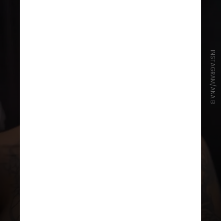
INSTAGRAM/ANA B
O marido de Ana relatou que,
no sábado, os dois conheceram
a família do médico e juntos
foram para uma série de bares,
onde consumiram bebidas
alcoólicas, sem saber que a
operação seria realizada no