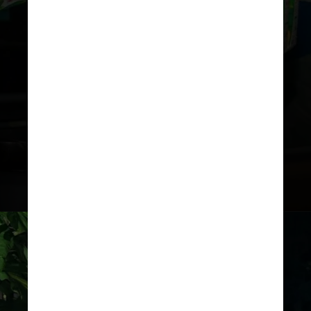
Bruno Buhr, irmão da artista,
informou que Ana ganhou o
patrocínio de uma instituição na
Turquia para realizar a cirurgia