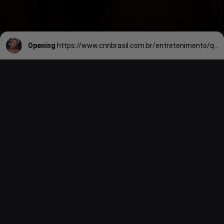
Opening
https://www.cnnbrasil.com.br/entretenimento/quem-e-a-cantora-e-modelo-brasileira-que-morreu-pos-procedimento-na-turquia/