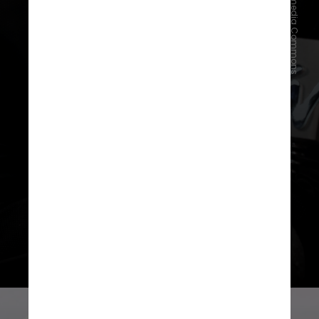
Korea.net/Wikimedia Commons
Na época, Psy, considerado o "rei do
k-pop", era um dos jurados da
competição. Apesar de avançar nas
etapas do programa, o artista não
venceu o prêmio final