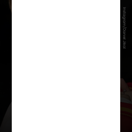
Instagram/Daniel Jikal
Em 2021, o jovem, que passou boa
parte da infância no Brasil,
participou de um reality show em
Seul que buscava talentos para um
novo grupo de k-pop