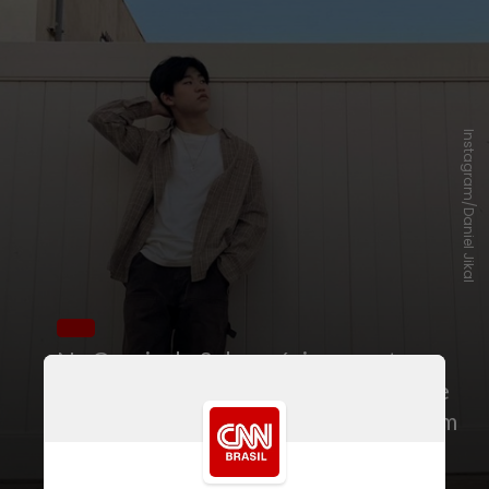
Instagram/Daniel Jikal
Na Coreia do Sul, o músico, que tem
família coreana, é um dos artistas que
buscam o sucesso. “Mudei para cá com
a intenção de virar um artista”, disse