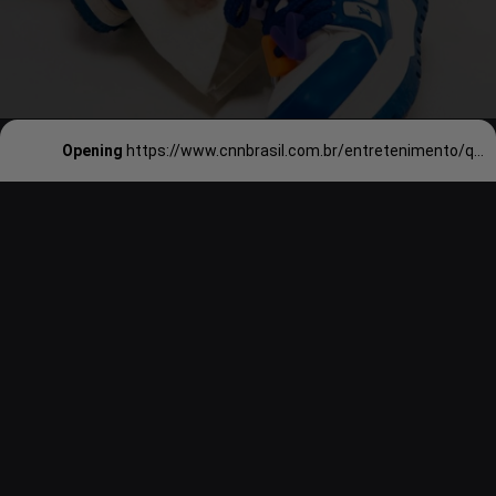
Opening
https://www.cnnbrasil.com.br/entretenimento/quem-e-daniel-jikal-rapper-brasileiro-destaque-na-coreia-do-sul/