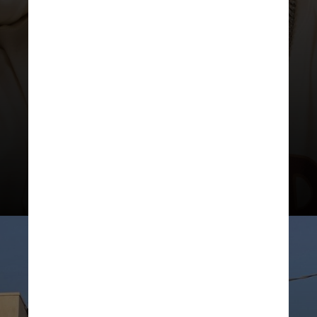
No entanto, ao voltar para casa, Jikal
recebeu um telefonema do astro que
garantiu: “Eu te eliminei porque
quero que você vá como solo, seus
talentos vão brilhar mais como solo”