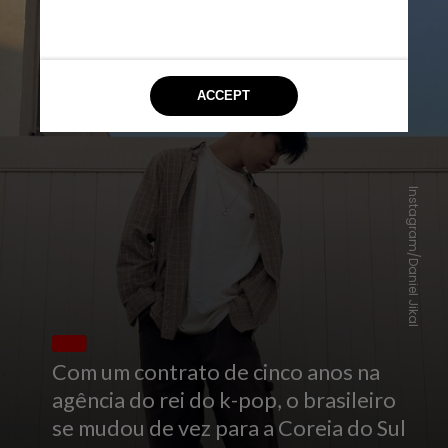
Instagram/Daniel Jikal
Com um contrato de cinco anos na
agência do rei do k-pop, o brasileiro
se mudou de vez para a Coreia do Sul