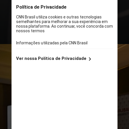
Kamil Bartošek é um ator e
influenciador, mais conhecido no
país como "Kazma Kazmitch"