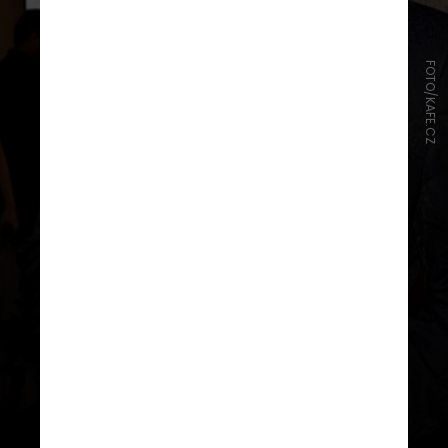
FOTO/KAFE.CZ
Ele criou um famoso programa de
televisão pela internet, chamado
One Man Show