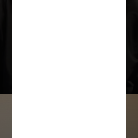
Ele nasceu em maio de 1985 (38
anos), em uma cidade chamada
Kroméríz, na antiga Checoslováquia
– atual República Tcheca