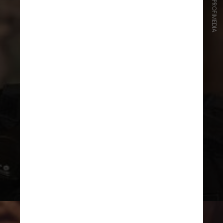
CRÉDITO/PROFIMEDIA
Em suas redes sociais, Kazmitch
acumula quase 1 milhão de
seguidores