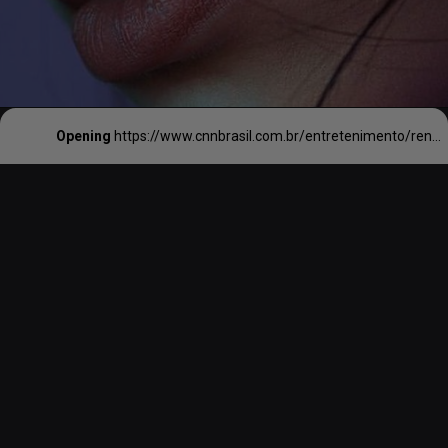
Opening
https://www.cnnbrasil.com.br/entretenimento/renata-guerra-e-a-primeira-mae-a-competir-no-miss-universo-brasil-apos-mudanca-nas-regras/