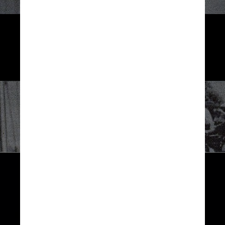
Antes da mudança nas regras, apenas 
mulheres entre 18 e 28 anos que 
nunca se casaram ou tiveram filhos 
podiam se inscrever para participar
Getty Images
Divulgação