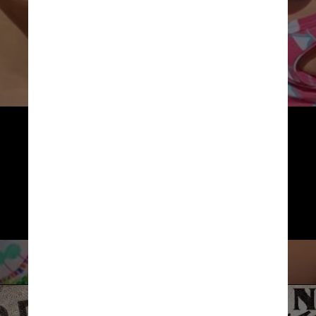
“Sinto como se eu fosse a primeira a 
dar um passo no meio de uma 
multidão de mulheres que, de 
alguma forma, pensaram que seus 
sonhos tivessem se encerrado”, 
disse ela para a CNN