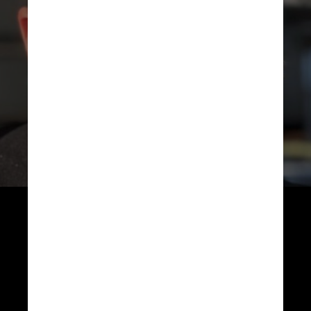
Em agosto do ano passado, pela 
primeira vez em mais de 70 anos 
de existência, o Miss Universo 
anunciou que mulheres casadas, 
divorciadas ou mães também 
poderiam participar do concurso