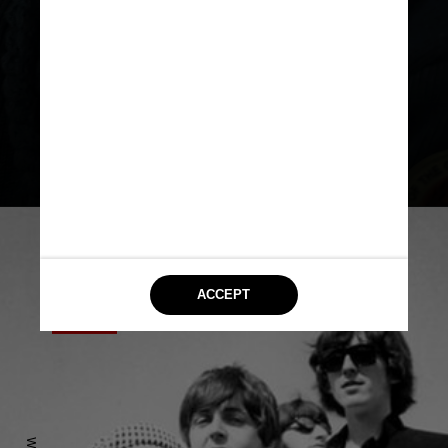
(“Saltburn”) foi confirmado como
Ringo Starr na cinebiografia do
baterista