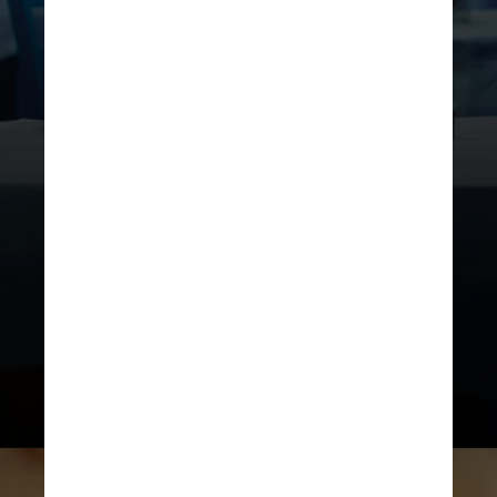
Em outubro, o astro do novo filme
de Scott já havia falado sobre o
assunto, afirmando que “adoraria
estar envolvido [no filme], mas não
há nada definido”