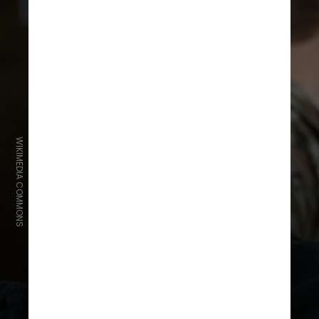
WIKIMEDIA COMMONS
Recentemente,
Barry Keoghan