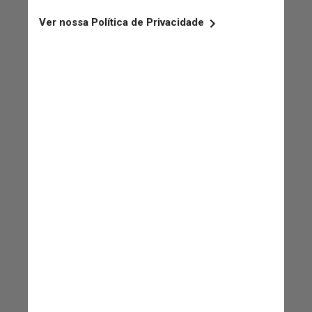
Talvez.
Paul está
realmente ‘empilhado’,
tocando os Beatles em
seguida
. Então talvez eu
tenha que deixá-lo ir [de
seu novo projeto, "The
Dog Stars"]
Ridley Scott