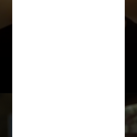
Os próximos trabalhos confirmados
do irlandês incluem o novo filme de
Richard Linklater,
“Merrily We Roll
Along”
;
“Hamnet”
, de
Chloé Zao
;
e
“The History of Sound”
, ao lado de
Josh O’Connor