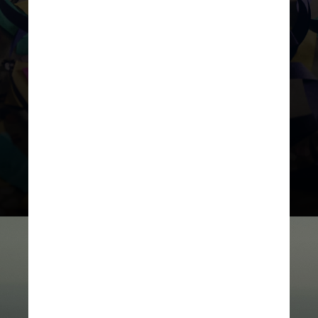
A pesquisa ainda aponta que, neste
período, os internautas também
concentraram as buscas em assuntos
relacionados à festa