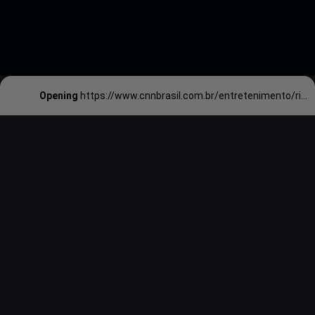
Opening
https://www.cnnbrasil.com.br/entretenimento/rio-de-janeiro-lidera-buscas-sobre-o-carnaval-2024-no-brasil/