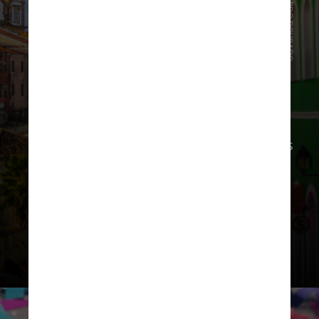
Pexels/LEONARDO DOURADO
Na sequência, Bahia, Rio Grande do
Norte, Sergipe e Espírito do Santo
aparecem completando o ranking das
cinco regiões mais interessadas na
festa