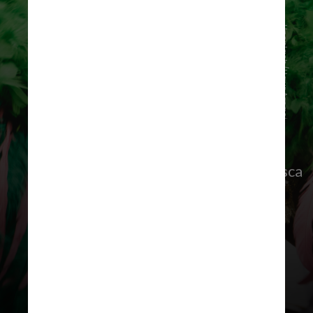
Unsplash/Ugur Arpaci
Para os foliões cariocas, o pico de busca
se deu logo após a virada do ano,
especificamente no dia 2 de janeiro