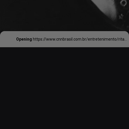
Opening
https://www.cnnbrasil.com.br/entretenimento/rita-lee-morre-aos-75-anos-em-sao-paulo/