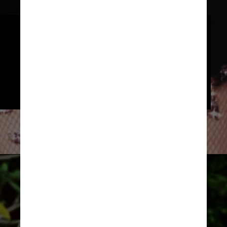
“De acordo com a vontade de Rita, 
seu corpo será cremado. A cerimônia 
será particular. Nesse momento de 
profunda tristeza, a família agradece 
o carinho e o amor de todos”, concluiu 
o comunicado
Divulgação