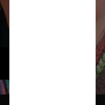
O velório acontecerá em cerimônia 
aberta ao público, no Planetário do 
Parque Ibirapuera, nesta quarta-
feira (10), das 10h às 17h