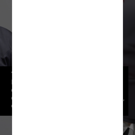
“Comunicamos o falecimento de Rita 
Lee, em sua residência, em São Paulo, 
capital, no fim da noite de ontem, 
cercada de todo o amor de sua família, 
como sempre desejou”, escreve a nota
Divulgação