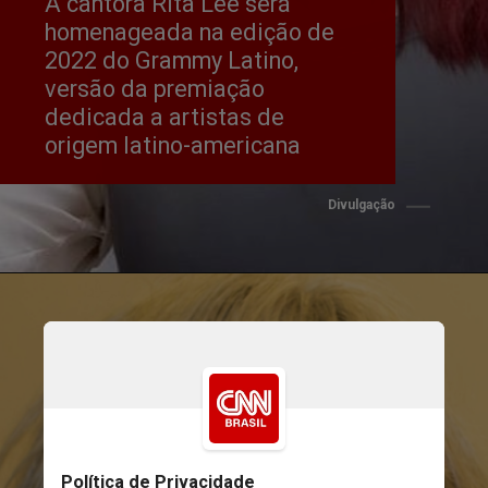
A cantora Rita Lee será 
homenageada na edição de 
2022 do Grammy Latino, 
versão da premiação 
dedicada a artistas de 
origem latino-americana
Divulgação
Divulgação