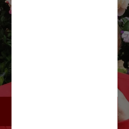
O prêmio laureia artistas que 
fizeram contribuições significativas 
à indústria fonográfica