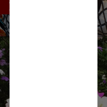
ocorre em Las Vegas, o “Lifetime 
Achievement Award”
Reprodução/Instagram