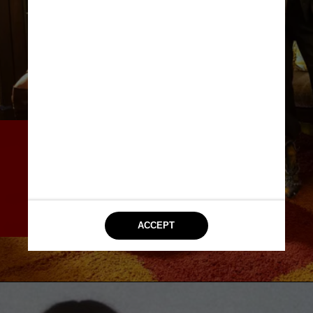
O momento contará com a 
participação de outras artistas 
brasileiras, como Luísa Sonza, 
Agnes Nunes, Giulia Be, Paula 
Lima e Manu Gavassi