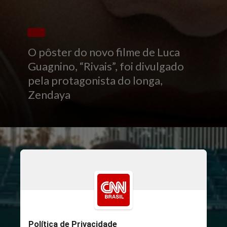
O pôster do novo filme de Luca
Guagnino, “Rivais”, foi divulgado
pela protagonista do longa,
Zendaya