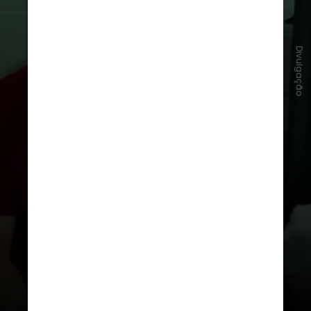
Divulgação
Na trama, Tashi, uma atleta prodígio,
começa a treinar o marido que passa
por uma sequência de derrotas