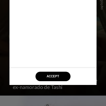
Divulgação
Sua estratégia de redenção toma um
rumo surpreendente quando o
marido deve enfrentar um amigo do
passado nas quadras – que também é
ex-namorado de Tashi