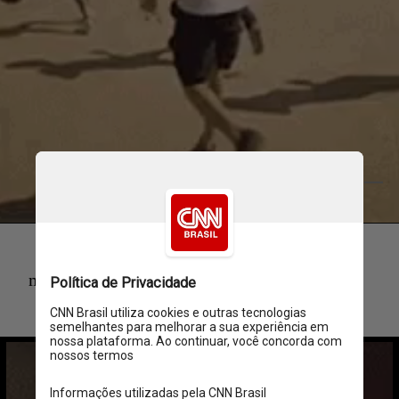
Tenor
multidao-energia