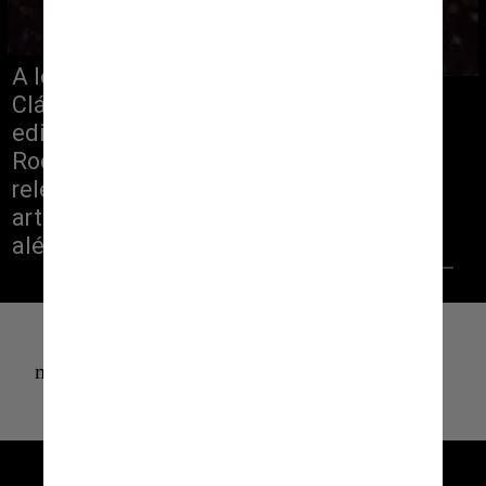
A lei foi sancionada pelo governador 
Cláudio Castro no Diário Oficial em 
edição extraordinária. Segundo ele, o 
Rock in Rio “demonstra sua 
relevância para a cultura ao trazer 
artistas nacionais e internacionais, 
além de estimular a economia”
Tenor
multidao-crowded