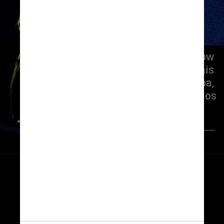
Ao todo, já são oito edições do show 
no Rio de Janeiro – além de festivais 
realizados também em Lisboa, 
Espanha e Estados Unidos
Wikimedia Commons