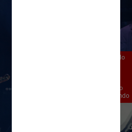
Oito selos apresentam fotos do 
vocalista Mick Jagger, dos 
guitarristas Keith Richards e 
Ronnie Wood, e do baterista 
Charlie Watts se apresentando 
em diferentes shows pelo mundo