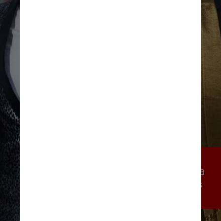
Os outros quatro selos 
apresentam imagens da 
banda e cenas de suas 
turnês globais