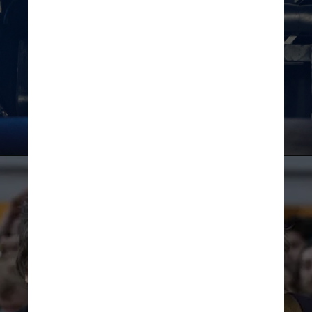
Kamil Krzaczynski/AFP/Getty Images/Reprodução CNN