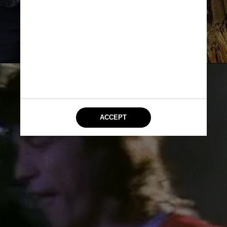
Luke MacGregor/Reuters/Reprodução CNN