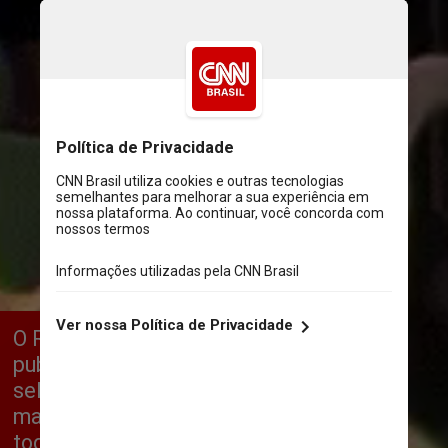
O Royal Mail anunciou que irá 
publicar um conjunto especial de 12 
selos “como um tributo a uma das 
mais duradouras bandas de rock de 
todos os tempos”