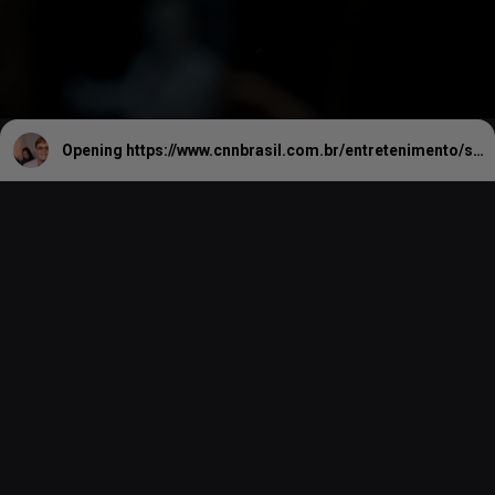
Opening
https://www.cnnbrasil.com.br/entretenimento/saiba-motivo-que-fez-elton-john-pausar-aposentadoria-para-cantar-no-brasil/