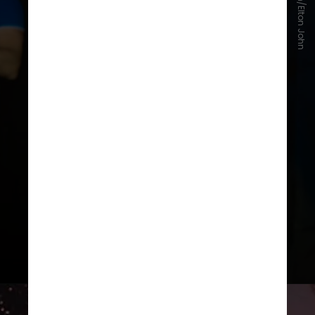
Instagram/Elton John
Na legenda da publicação, o
britânico acrescentou: "Brasil, não
vejo a hora de ver vocês em
setembro"