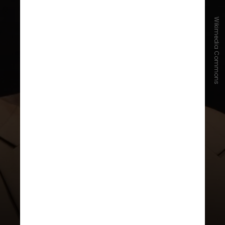
Wikimedia Commons
"Eu vou tocar no Rock in Rio
porque não passei pelo país na
turnê 'Farewell Yellow Brick Road'
e senti que decepcionei muitos fãs
brasileiros. Quero compensar isso",
disse Elton em um vídeo
compartilhado em suas redes
sociais