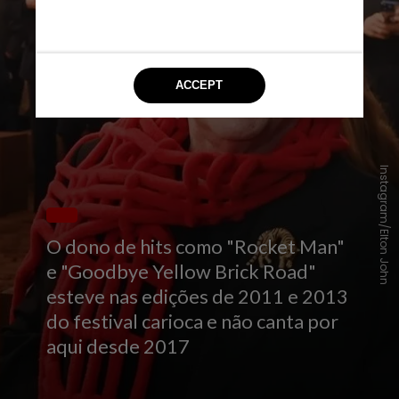
Instagram/Elton John
O dono de hits como "Rocket Man"
e "Goodbye Yellow Brick Road"
esteve nas edições de 2011 e 2013
do festival carioca e não canta por
aqui desde 2017