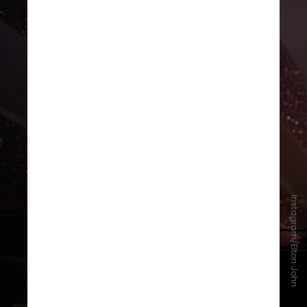
Instagram/Elton John
Essa será a oitava vez que Elton
John virá fazer shows no Brasil e a
terceira oportunidade em que ele