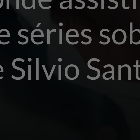
e séries so
 Silvio San