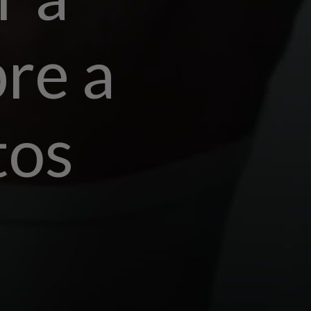
bre a
tos