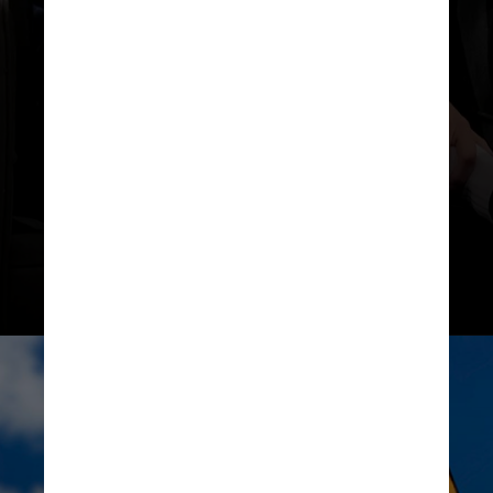
“Há muito tempo que sonho
interpretar alguém com coração,
humor e heroísmo, mal posso
esperar para começar”,
complementou o artista