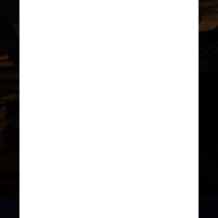
REPRODUÇÃO/INSTAGRAM
“Estou muito orgulhoso de
anunciar que interpretarei Adam,
Príncipe de Etérnia em ‘Mestres
do Universo'”, comemorou
Nicholas