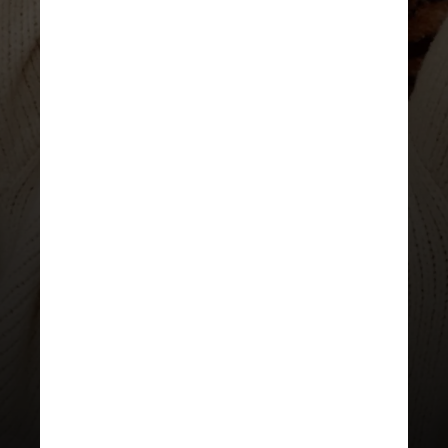
REPRODUÇÃO/INSTAGRAM
A informação foi divulgada pela
Variety e compartilhada pelo ator
em seu perfil do Instagram