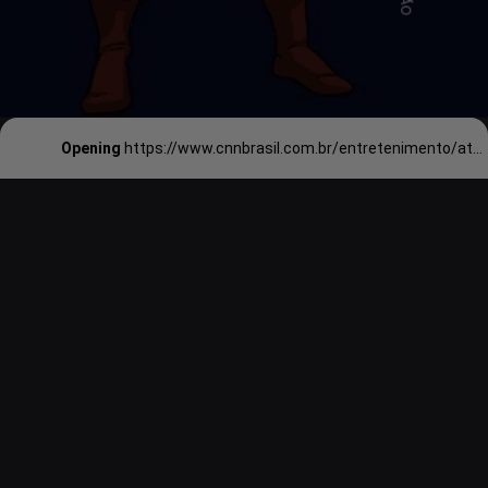
Opening
https://www.cnnbrasil.com.br/entretenimento/ator-de-uma-ideia-de-voce-vivera-he-man-em-live-action