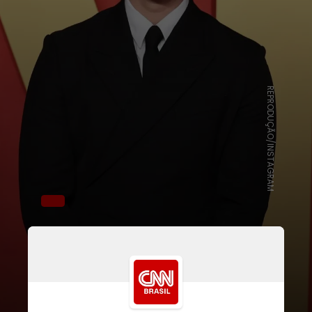
REPRODUÇÃO/INSTAGRAM
Produzido pela Amazon MGM
Studios, o filme será protagonizado
por Nicholas Galitzine, conhecido
por seus papéis em “Vermelho,